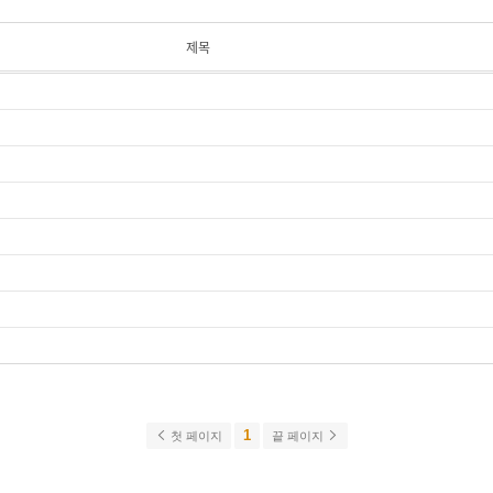
제목
1
첫 페이지
끝 페이지