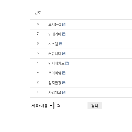
번호
오시는길
8
인테리어
7
시스템
6
커뮤니티
5
단지배치도
4
프리미엄
»
입지환경
2
사업개요
1
검색